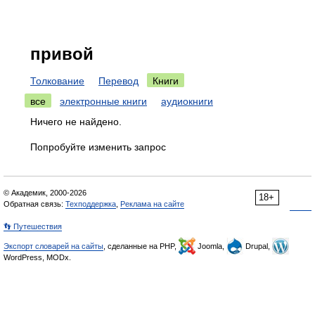
привой
Толкование
Перевод
Книги
все
электронные книги
аудиокниги
Ничего не найдено.
Попробуйте изменить запрос
© Академик, 2000-2026
18+
Обратная связь:
Техподдержка
,
Реклама на сайте
👣 Путешествия
Экспорт словарей на сайты
, сделанные на PHP,
Joomla,
Drupal,
WordPress, MODx.